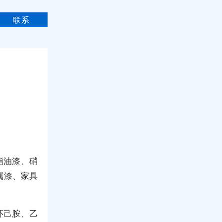
联系
酯油漆、硝
属漆、家具
。
环己胺、乙