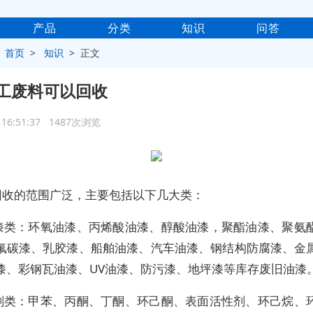
产品
分类
知识
问答
>
首页
>
知识
> 正文
工废料可以回收
0 16:51:37 1487次浏览
回收的范围广泛，主要包括以下几大类：
 油漆类：环氧油漆、丙烯酸油漆、醇酸油漆，聚酯油漆、聚氨
氟碳漆、乳胶漆、船舶油漆、汽车油漆、钢结构防腐漆、金
漆、彩钢瓦油漆、UV油漆、防污漆、地坪漆等库存废旧油漆
 溶剂类：甲苯、丙酮、丁酮、环己酮、表面活性剂、环己烷、